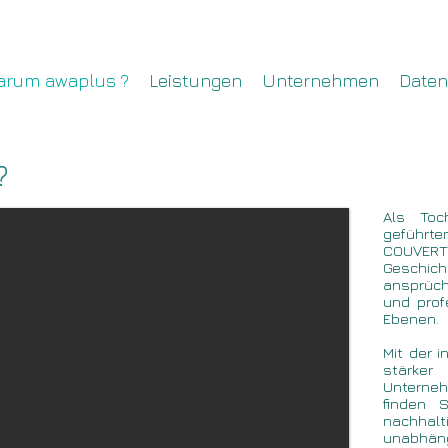
arum awaplus ?
Leistungen
Unternehmen
Daten
?
Als Toc
geführt
COUVERT
Geschic
ansprüche
und prof
Ebenen.
Mit der 
stärker
Unterneh
finden 
nachhal
unabhäng