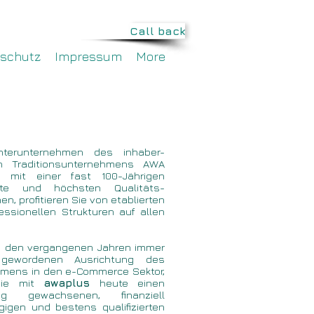
Call back
schutz
Impressum
More
hterunternehmen des inhaber-
en Traditionsunternehmens AWA
 mit einer fast 100-Jährigen
hte und höchsten Qualitäts-
n, profitieren Sie von etablierten
essionellen Strukturen auf allen
in den vergangenen Jahren immer
 gewordenen Ausrichtung des
mens in den e-Commerce Sektor,
Sie mit
awaplus
heute einen
tig gewachsenen, finanziell
igen und bestens qualifizierten