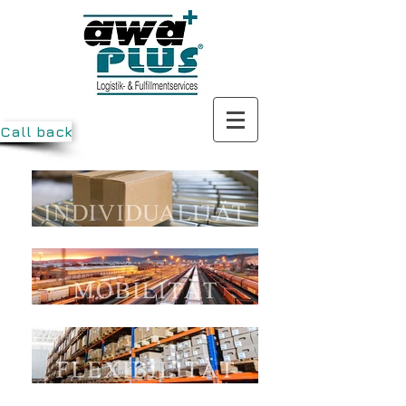
Call back